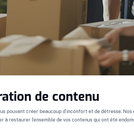
ration de contenu
évus pouvant créer beaucoup d’inconfort et de détresse. Nos
der à restaurer l’ensemble de vos contenus qui ont été end